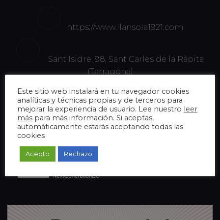
https://www.llansola1921.com
Sant Isidre, 98, Sant Carles de la Ràpita
(Tarragona)
Este sitio web instalará en tu navegador cookies
analíticas y técnicas propias y de terceros para
Financiado por la Unión Europea -
mejorar la experiencia de usuario. Lee nuestro
leer
más
para más información. Si aceptas,
NextGeneration
automáticamente estarás aceptando todas las
cookies
Acepto
Rechazo