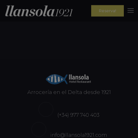
Reserva!
Arrocería en el Delta desde 1921
(+34) 977 740 403
info@llansola1921.com