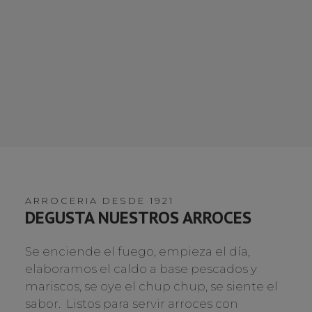
ARROCERIA DESDE 1921
DEGUSTA NUESTROS ARROCES
Se enciende el fuego, empieza el día,
elaboramos el caldo a base pescados y
mariscos, se oye el chup chup, se siente el
sabor. Listos para servir arroces con