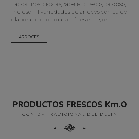
Lagostinos, cigalas, rape etc… seco, caldoso,
meloso… 11 variedades de arroces con caldo
elaborado cada día. ¿cuál es el tuyo?
ARROCES
PRODUCTOS FRESCOS Km.O
COMIDA TRADICIONAL DEL DELTA