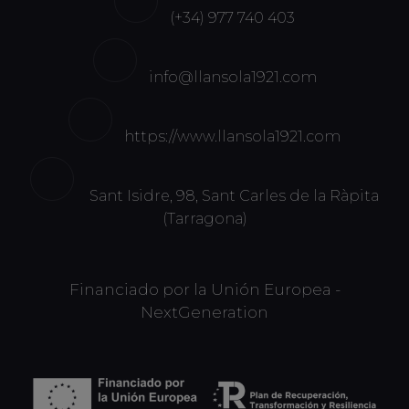
(+34) 977 740 403
info@llansola1921.com
https://www.llansola1921.com
Sant Isidre, 98, Sant Carles de la Ràpita
(Tarragona)
Financiado por la Unión Europea -
NextGeneration