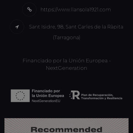
https://www.llansola1921.com
Sant Isidre, 98, Sant Carles de la Ràpita
(Tarragona)
Financiado por la Unión Europea -
NextGeneration