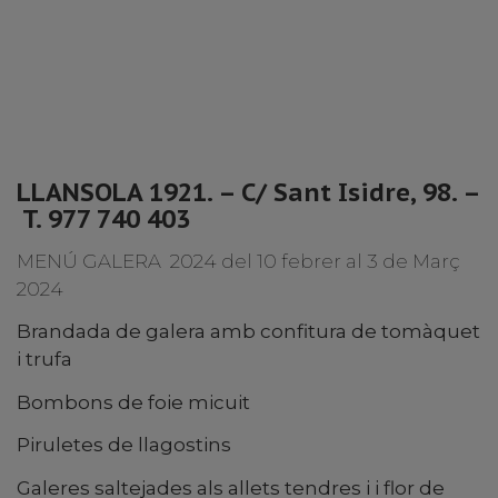
LLANSOLA 1921. – C/ Sant Isidre, 98. –
T. 977 740 403
MENÚ GALERA 2024 del 10 febrer al 3 de Març
2024
Brandada de galera amb confitura de tomàquet
i trufa
Bombons de foie micuit
Piruletes de llagostins
Galeres saltejades als allets tendres i i flor de