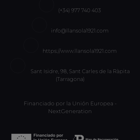
(+34) 977 740 403
info@llansola1921.com
https://www.llansola1921.com
Sant Isidre, 98, Sant Carles de la Ràpita
(Tarragona)
Financiado por la Unión Europea -
NextGeneration