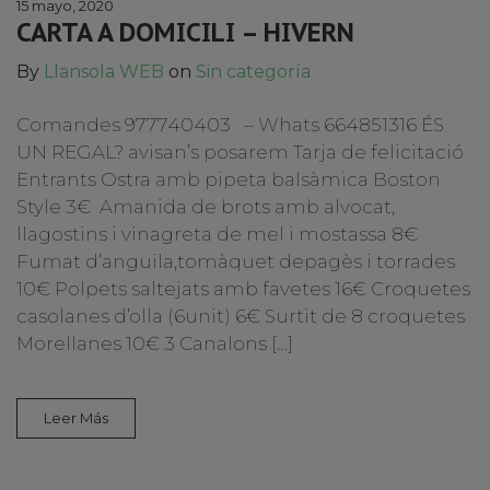
15 mayo, 2020
CARTA A DOMICILI – HIVERN
By
Llansola WEB
on
Sin categoría
Comandes 977740403 – Whats 664851316 ÉS
UN REGAL? avisan’s posarem Tarja de felicitació
Entrants Ostra amb pipeta balsàmica Boston
Style 3€ Amanida de brots amb alvocat,
llagostins i vinagreta de mel i mostassa 8€
Fumat d’anguila,tomàquet depagès i torrades
10€ Polpets saltejats amb favetes 16€ Croquetes
casolanes d’olla (6unit) 6€ Surtit de 8 croquetes
Morellanes 10€ 3 Canalons […]
Leer Más