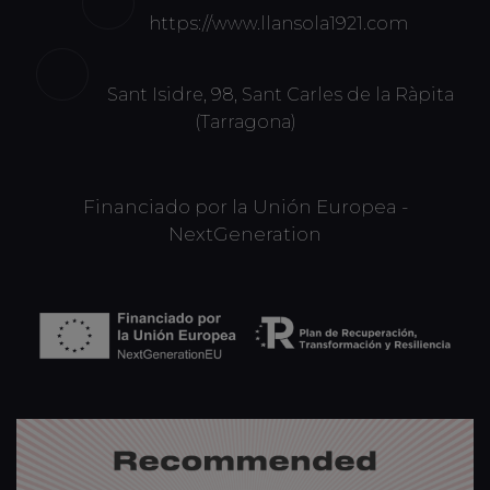
https://www.llansola1921.com
Sant Isidre, 98, Sant Carles de la Ràpita
(Tarragona)
Financiado por la Unión Europea -
NextGeneration