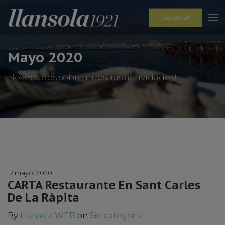
Reserva!
Mayo 2020
Novedades sobre nuestras actividades!
17 mayo, 2020
CARTA Restaurante En Sant Carles
De La Ràpita
By
Llansola WEB
on
Sin categoría