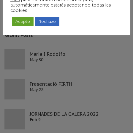
automáticamente estarás aceptando todas las
cookies
Sant Isidre,98 - Sant Carles de la Ràpita
Acepto
Rechazo
Recent Posts
Maria I Rodolfo
May 30
Presentació FIRTH
May 28
JORNADES DE LA GALERA 2022
Feb 9