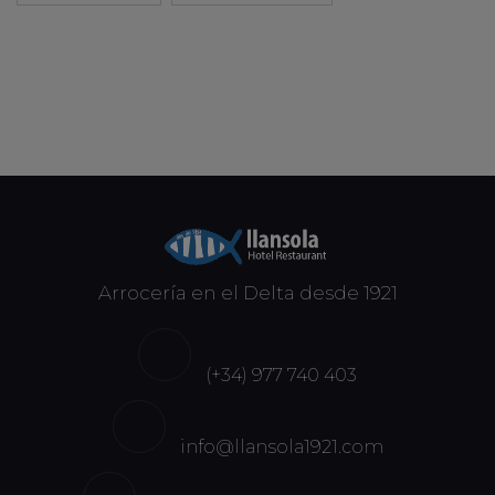
Arrocería en el Delta desde 1921
(+34) 977 740 403
info@llansola1921.com