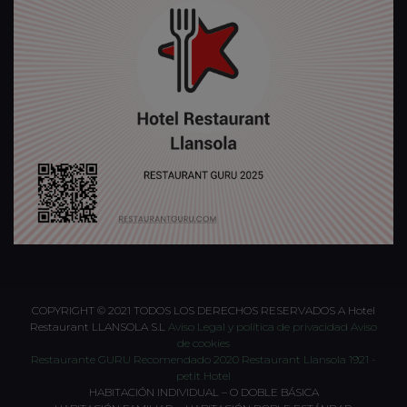
COPYRIGHT © 2021 TODOS LOS DERECHOS RESERVADOS A Hotel
Restaurant LLANSOLA S.L
Aviso Legal y política de privacidad
Aviso
de cookies
Restaurante GURU Recomendado 2020
Restaurant Llansola 1921 -
petit Hotel
HABITACIÓN INDIVIDUAL – O DOBLE BÁSICA