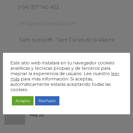
(+34) 977 740 403
info@hotelllansola.com
Sant Isidre,98 - Sant Carles de la Ràpita
Recent Posts
Este sitio web instalará en tu navegador cookies
analíticas y técnicas propias y de terceros para
mejorar la experiencia de usuario. Lee nuestro
leer
más
para más información. Si aceptas,
Maria I Rodolfo
automáticamente estarás aceptando todas las
May 30
cookies
Acepto
Rechazo
Presentació FIRTH
May 28