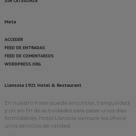
SIN CATEGORÍA
Meta
ACCEDER
FEED DE ENTRADAS
FEED DE COMENTARIOS
WORDPRESS.ORG
Llansola 1921 Hotel & Restaurant
En nuestro hotel puede encontrar, tranquilidad
y un sin fin de actividades para pasar unos días
formidables. Hotel Llansola siempre les ofrece
unos servicios de calidad.